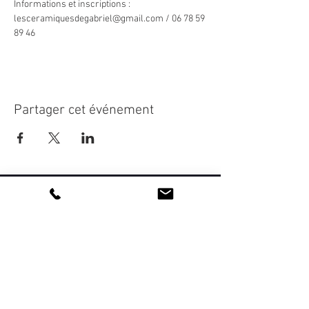
Informations et inscriptions : 
lesceramiquesdegabriel@gmail.com / 06 78 59 
89 46
Partager cet événement
La vie de l'association
artetsavoirfaire@gmail.com
Devenir sympathisant et/ou bénévole
Devenir membre professionnel
Newsletter