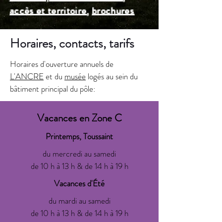
accès et territoire
,
brochures
Horaires, contacts, tarifs
Horaires d'ouverture annuels de
L'ANCRE
et du
musée
logés au sein du
bâtiment principal du pôle:
Vacances en Zone C
Printemps, Toussaint
du mercredi au samedi
de 10 h à 13 h & de 14 h à 19 h
Vacances d'Été
du mardi au samedi
de 10 h à 13 h & de 14 h à 19 h