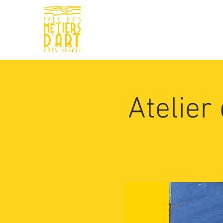
Le pôle
Le musé
Atelier