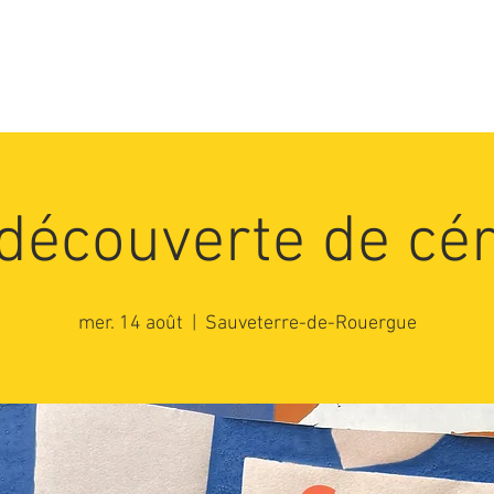
e
Le sentier d'art
Groupes et scolaires
 découverte de c
mer. 14 août
  |  
Sauveterre-de-Rouergue