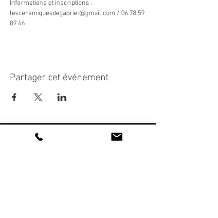
Informations et inscriptions : 
lesceramiquesdegabriel@gmail.com / 06 78 59 
89 46
Partager cet événement
La vie de l'association
artetsavoirfaire@gmail.com
Devenir sympathisant et/ou bénévole
Devenir membre professionnel
Newsletter