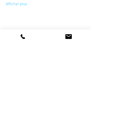
Afficher plus
Partager cet événement
La vie de l'association
artetsavoirfaire@gmail.com
Devenir sympathisant et/ou bénévole
Devenir membre professionnel
Newsletter
Nos Partenaires