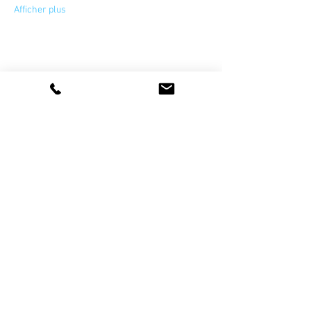
Afficher plus
Partager cet événement
La vie de l'association
artetsavoirfaire@gmail.com
Devenir sympathisant et/ou bénévole
Devenir membre professionnel
Newsletter
Nos Partenaires