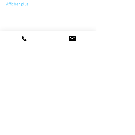
Afficher plus
Partager cet événement
La vie de l'association
artetsavoirfaire@gmail.com
Devenir sympathisant et/ou bénévole
Devenir membre professionnel
Newsletter
Nos Partenaires