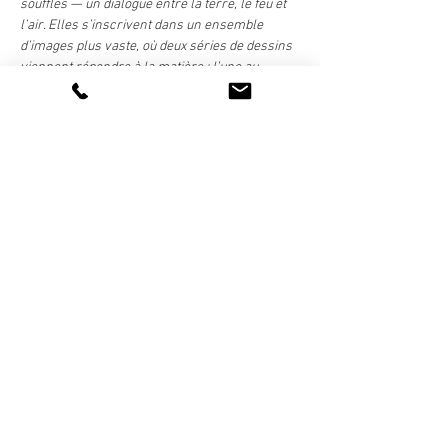
souffles — un dialogue entre la terre, le feu et 
l’air. Elles s’inscrivent dans un ensemble 
d’images plus vaste, où deux séries de dessins 
viennent répondre à la matière : l’une au 
fusain…
Afficher plus
Partager cet événement
La vie de l'association
artetsavoirfaire@gmail.com