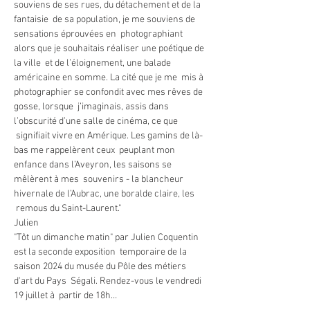
souviens de ses rues, du détachement et de la 
fantaisie  de sa population, je me souviens de 
sensations éprouvées en  photographiant 
alors que je souhaitais réaliser une poétique de 
la ville  et de l’éloignement, une balade 
américaine en somme. La cité que je me  mis à 
photographier se confondit avec mes rêves de 
gosse, lorsque  j’imaginais, assis dans 
l’obscurité d’une salle de cinéma, ce que 
 signifiait vivre en Amérique. Les gamins de là-
bas me rappelèrent ceux  peuplant mon 
enfance dans l’Aveyron, les saisons se 
mêlèrent à mes  souvenirs - la blancheur 
hivernale de l’Aubrac, une boralde claire, les 
 remous du Saint-Laurent."
Julien
"Tôt un dimanche matin" par Julien Coquentin 
est la seconde exposition  temporaire de la 
saison 2024 du musée du Pôle des métiers 
d'art du Pays  Ségali. Rendez-vous le vendredi 
19 juillet à  partir de 18h…