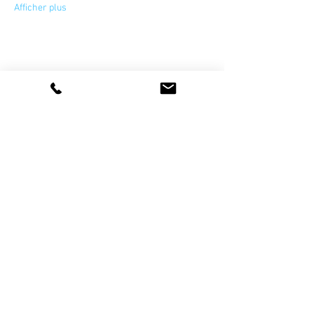
Afficher plus
Partager cet événement
La vie de l'association
artetsavoirfaire@gmail.com
Devenir sympathisant et/ou bénévole
Devenir membre professionnel
Newsletter
Nos Partenaires